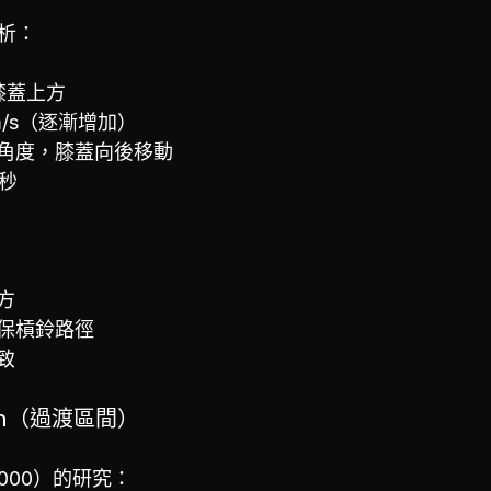
分析：
膝蓋上方
2 m/s（逐漸增加）
角度，膝蓋向後移動
4秒
方
保槓鈴路徑
致
ion（過渡區間）
l.（2000）的研究：