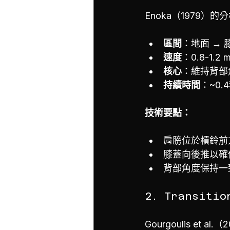
Enoka（1979）的
區間
：地面 → 
速度
：0.8-1.
核心
：維持背部
持續時間
：~0.
技術要點：
肩膀位於槓鈴前
膝蓋向後推以確
背部角度保持一
2. Transit
Gourgoulis et a