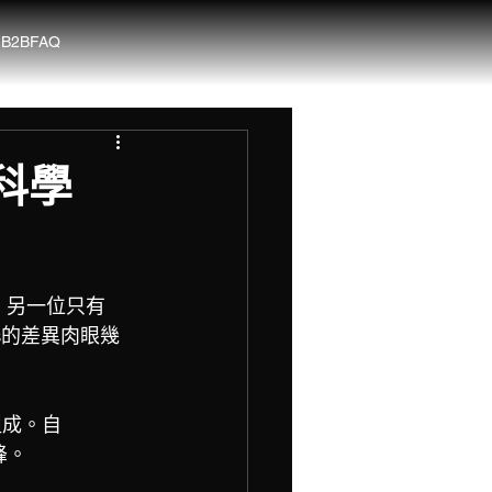
G
B2B
FAQ
科學
度，另一位只有
s的差異肉眼幾
目組成。自
峰。