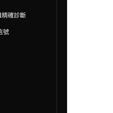
難精確診斷
信號
）