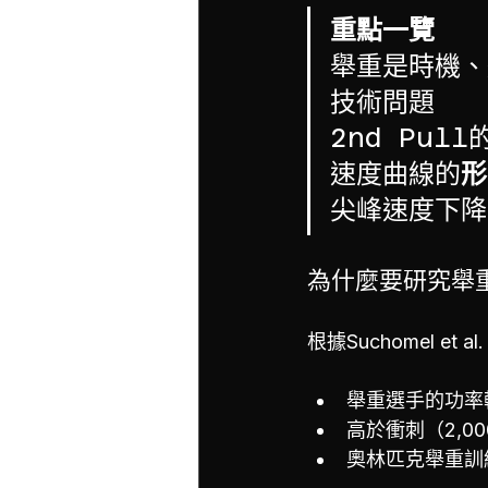
重點一覽
舉重是時機、
技術問題
2nd Pul
速度曲線的
形
尖峰速度下降
為什麼要研究舉
根據Suchomel et
舉重選手的功率輸出
高於衝刺（2,0
奧林匹克舉重訓