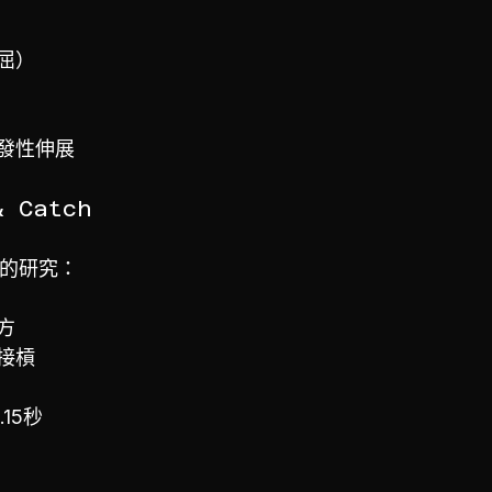
屈）
發性伸展
& Catch
96）的研究：
方
接槓
.15秒