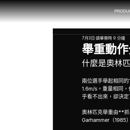
PRODU
7月3日
讀畢需時 9 分鐘
舉重動作
什麼是奧林
兩位選手舉起相同的10
1.6m/s。重量相
乎看不出來，卻決定
奧林匹克舉重由**抓舉
Garhammer（