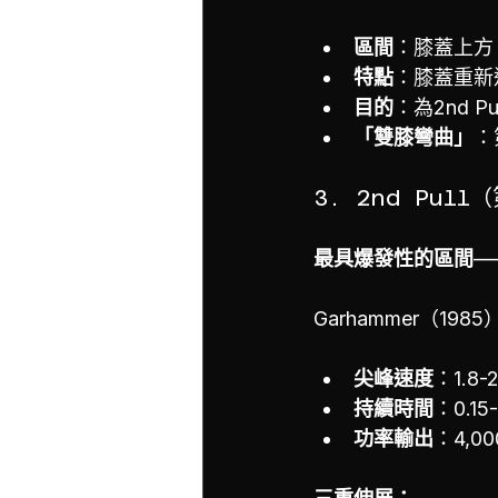
區間
：膝蓋上方
特點
：膝蓋重新
目的
：為2nd P
「雙膝彎曲」
：
3. 2nd Pull
最具爆發性的區間
—
Garhammer（19
尖峰速度
：1.8-2
持續時間
：0.15
功率輸出
：4,00