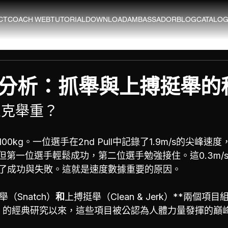
CT
COACH WEB
TUTORIAL
DOWNLOAD
AMBASSADOR
BLOG
CATALO
分析：抓舉與上搏挺舉的
匹克舉重？
0kg。一位選手在2nd Pull中記錄了1.9m/s的尖峰速
同，但第一位選手輕鬆成功，第二位選手勉強接住。這0.3m/
了成功與失敗。這就是速度數據重要的原因。
（Snatch）
和
上搏挺舉（Clean & Jerk）**兩個項
1985）的經典研究以來，這些項目被公認為人體力量發揮的巔