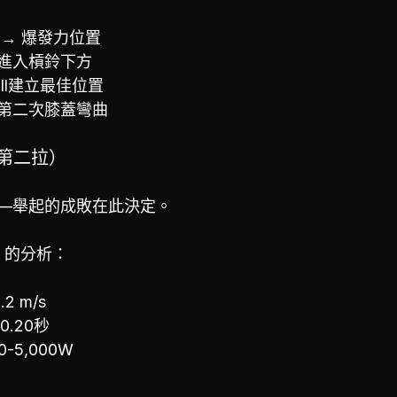
 → 爆發力位置
進入槓鈴下方
ull建立最佳位置
第二次膝蓋彎曲
（第二拉）
—舉起的成敗在此決定。
85）的分析：
.2 m/s
-0.20秒
0-5,000W