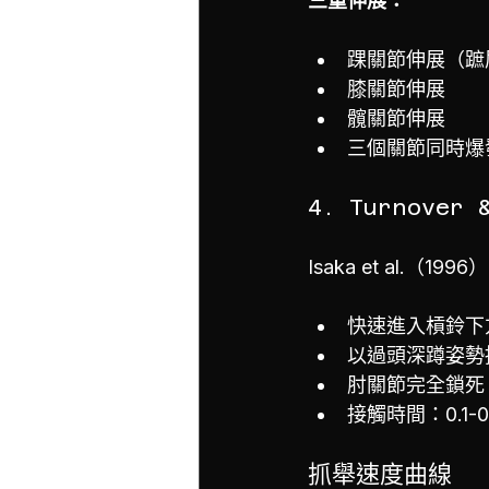
三重伸展：
踝關節伸展（蹠
膝關節伸展
髖關節伸展
三個關節同時爆
4. Turnover 
Isaka et al.（19
快速進入槓鈴下
以過頭深蹲姿勢
肘關節完全鎖死
接觸時間：0.1-0
抓舉速度曲線