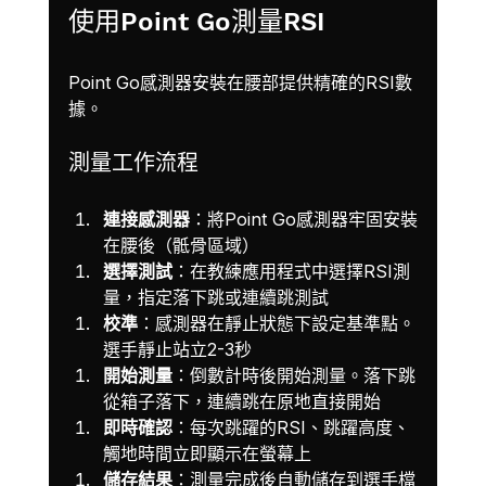
使用Point Go測量RSI
Point Go感測器安裝在腰部提供精確的RSI數
據。
測量工作流程
連接感測器
：將Point Go感測器牢固安裝
在腰後（骶骨區域）
選擇測試
：在教練應用程式中選擇RSI測
量，指定落下跳或連續跳測試
校準
：感測器在靜止狀態下設定基準點。
選手靜止站立2-3秒
開始測量
：倒數計時後開始測量。落下跳
從箱子落下，連續跳在原地直接開始
即時確認
：每次跳躍的RSI、跳躍高度、
觸地時間立即顯示在螢幕上
儲存結果
：測量完成後自動儲存到選手檔