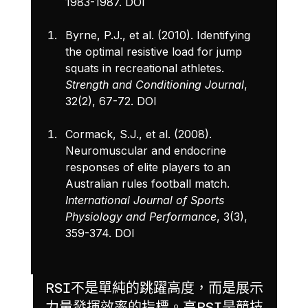
1983-1987. 
DOI
Byrne, P.J., et al. (2010). Identifying 
the optimal resistive load for jump 
squats in recreational athletes. 
Strength and Conditioning Journal
, 
32(2), 67-72. 
DOI
Cormack, S.J., et al. (2008). 
Neuromuscular and endocrine 
responses of elite players to an 
Australian rules football match. 
International Journal of Sports 
Physiology and Performance
, 3(3), 
359-374. 
DOI
RSI不是單純的跳躍高度，而是展示
力量發揮效率的指標。高RSI是競技