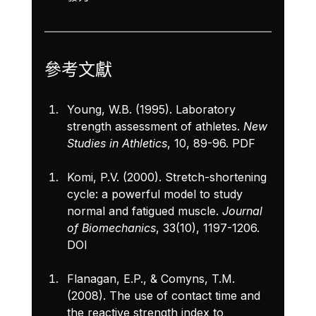
參考文獻
Young, W.B. (1995). Laboratory 
strength assessment of athletes. 
New 
Studies in Athletics
, 10, 89-96. 
PDF
Komi, P.V. (2000). Stretch-shortening 
cycle: a powerful model to study 
normal and fatigued muscle. 
Journal 
of Biomechanics
, 33(10), 1197-1206. 
DOI
Flanagan, E.P., & Comyns, T.M. 
(2008). The use of contact time and 
the reactive strength index to 