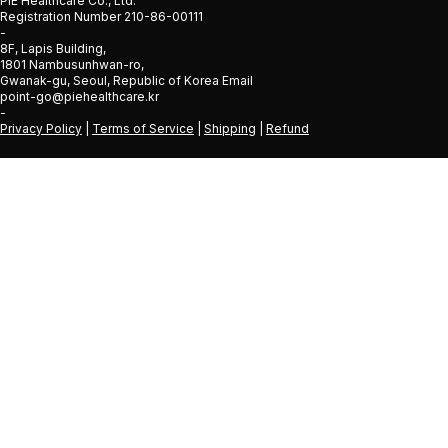
PIE Healthcare Co., Ltd.
Registration Number 210-86-00111
-
8F, Lapis Building,
1801 Nambusunhwan-ro,
Gwanak-gu, Seoul, Republic of Korea Email
point-go@piehealthcare.kr
-
Privacy Policy
|
Terms of Service
|
Shipping
|
Refund