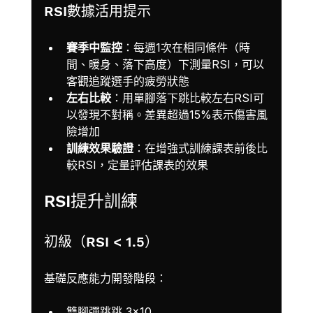
RSI數據活用提示
賽季中監控
：每週1次在相同條件（時
間、暖身、落下高度）下測量RSI，可以
客觀追蹤選手的疲勞狀態
左右比較
：用單腳落下跳比較左右RSI可
以發現不對稱。差異超過15%表示傷害風
險增加
訓練效果驗證
：在增強式訓練課表前後比
較RSI，定量評估課表的效果
RSI提升訓練
初級（RSI < 1.5）
基礎反應能力開發階段：
雙腳彈跳跳 3×10