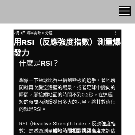
7月3日
讀畢需時 8 分鐘
用RSI（反應強度指數）測量爆
發力
什麼是RSI？
想像一下籃球比賽中搶到籃板的選手，著地瞬
間就再次騰空灌籃的場景。或者足球中變向的
瞬間，腳接觸地面的時間不到0.2秒。在這極
短的時間內能爆發出多大的力量，將其數值化
的就是RSI。
RSI（Reactive Strength Index，反應強度指
數）是透過測量
觸地時間相對跳躍高度
來評估