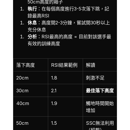
50cm高度的箱子
執行
：在每個高度進行3-5次落下跳，記
錄最高RSI
休息
：高度間2-3分鐘，嘗試間30秒以上
充分休息
分析
：RSI最高的高度 = 目前對該選手最
有效的訓練高度
落下高度
RSI結果範例
解讀
20cm
1.8
刺激不足
30cm
2.1
最佳落下高度
40cm
1.9
觸地時間開始
增加
50cm
1.5
SSC無法利用
（超載）