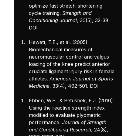
optimize fast stretch-shortening 
cycle training. 
Strength and 
Conditioning Journal
, 30(5), 32-38. 
DOI
Hewett, T.E., et al. (2005). 
Biomechanical measures of 
neuromuscular control and valgus 
loading of the knee predict anterior 
cruciate ligament injury risk in female 
athletes. 
American Journal of Sports 
Medicine
, 33(4), 492-501. 
DOI
Ebben, W.P., & Petushek, E.J. (2010). 
Using the reactive strength index 
modified to evaluate plyometric 
performance. 
Journal of Strength 
and Conditioning Research
, 24(8), 