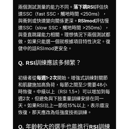
兩個測試測量的能力不同。
落下跳RSI
評估快
速SSC（fast SSC，觸地時間 <250ms），
與衝刺或快速變向關係更深。
RSImod
評估慢
速SSC（slow SSC，觸地時間 >250ms），
與垂直跳躍能力相關。理想情況下兩個測試都
做，如果只能選一個就根據項目特性決定。復
健中的話RSImod更安全。
Q. RSI訓練應該多頻繁？
初級者從
每週1-2次
開始。增強式訓練對關節
和肌腱施加高負荷，每節之間至少需要48小
時恢復。中級以上（RSI 1.5+）可以增加到每
週2次，但避免與下肢重量訓練安排在同一
天。如果RSI比上一節低15%以上，表示還沒
恢復，那天應改為低強度技術訓練。
Q. 年齡較大的選手也能進行RSI訓練