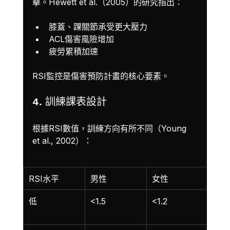
擊。Hewett et al.（2005）的研究指出：
膝蓋、踝關節承受更大壓力
ACL傷害風險增加
疲勞累積加速
RSI監控是傷害預防計畫的核心要素。
4. 訓練課表設計
根據RSI數值，訓練方向有所不同（Young 
et al., 2002）：
RSI水平
男性
女性
訓練
低
<1.5
<1.2
基礎
強式