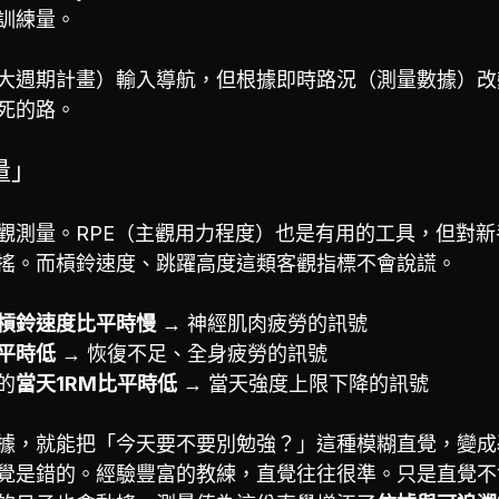
訓練量。
大週期計畫）輸入導航，但根據即時路況（測量數據）改
死的路。
量」
觀測量。RPE（主觀用力程度）也是有用的工具，但對
搖。而槓鈴速度、跳躍高度這類客觀指標不會說謊。
槓鈴速度比平時慢
 → 神經肌肉疲勞的訊號
平時低
 → 恢復不足、全身疲勞的訊號
的
當天1RM比平時低
 → 當天強度上限下降的訊號
據，就能把「今天要不要別勉強？」這種模糊直覺，變成
覺是錯的。經驗豐富的教練，直覺往往很準。只是直覺不