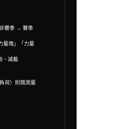
賽季 → 賽季
力量塊」「力量
動、減載
負荷）則隨測量