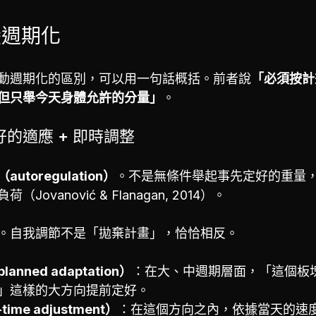
變週期化
動週期化的區別，可以用一句話概括。前者說
「必須按計
但只舉今天身體允許的分量」
。
的適應 + 即時調整
utoregulation）
。不是無條件舉起事先定好的重量
ovanović & Flanagan, 2014）。
。自我調節不是「拋棄計畫」，恰恰相反。
nned adaptation）
：在大、中週期層面，「這個板
」這樣的大方向提前定好。
ime adjustment）
：在這個方向之內，依據當天的速度