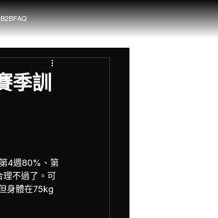
G
B2B
FAQ
賽季訓
第4週80%、第
合理不過了。可
身體在75kg