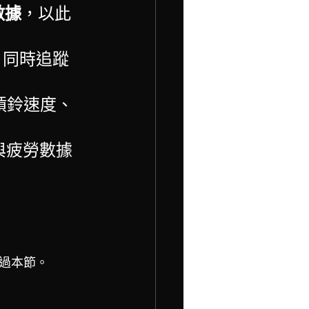
數據
，以此
，同時追蹤
槓鈴速度、
M與疲勞數據
過本節。