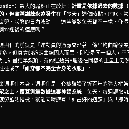
ization）最大的弱點正在於此：
計畫是依據過去的數據（
的，但實際訓練永遠發生在「今天」這個時點
。睡眠、營
疲勞、狀態的日內波動——這些變數每天都不一樣，僅憑
測12週後的適應嗎？
週期化的前提是「運動員的適應會沿著一條平均曲線發展
麼多。但真實的適應曲線因人而異，即使是同一個人，不
就比計畫更早觸頂，有的運動員8週後在同樣的重量上仍
往往成了
「誰穿都不完全合身的衣服」
。
棄週期化本身。週期化是一套被驗證了近百年的強大框架
架之上，覆蓋測量數據這套神經系統
。每天、每週讀取V
與疲勞監測指標，就能同時擁有「計畫好的適應」與「即
。