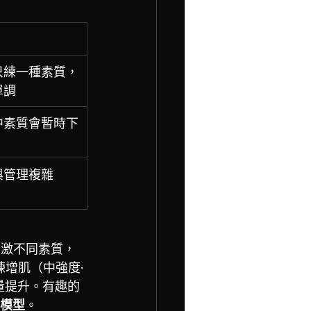
只練一種素質，
單調
中素質會暫時下
與管理複雜
交替刺激不同素質，
練增肌（中強度·
力量提升。有趣的
的模型
。