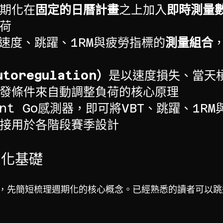
期化在
固定的日曆計畫
之上加入
即時測量
荷
T速度、跳躍、1RM與疲勞指標的
測量組合
toregulation）
是以速度損失、當天
發條件來自動調整負荷的核心原理
nt Go感測器，即可將VBT、跳躍、1R
接用於各階段賽季設計
期化基礎
，先簡短梳理週期化的核心概念。已經熟悉的讀者可以跳