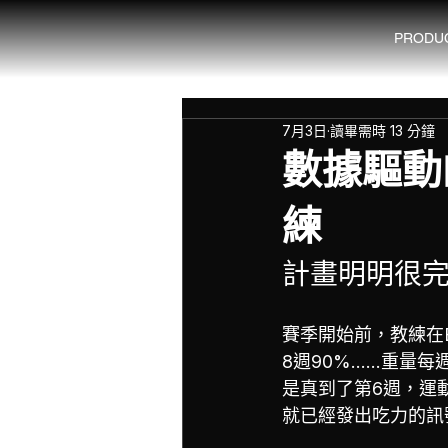
PRODU
7月3日
讀畢需時 13 分鐘
數據驅動
練
計畫明明很
賽季開始前，教練在E
8週90%……重量
是真到了第6週，運動
就已經發出吃力的訊