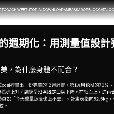
CT
COACH WEB
TUTORIAL
DOWNLOAD
AMBASSADOR
BLOG
CATALO
的週期化：用測量值設計
完美，為什麼身體不配合？
xcel裡畫出一份完美的12週計畫。第1週用1RM的70%、
每週穩步上升，訓練量沿著既定曲線下降。在紙面上，這再
員說「今天重量怎麼也上不去」。計畫表指向82.5kg，但
號。