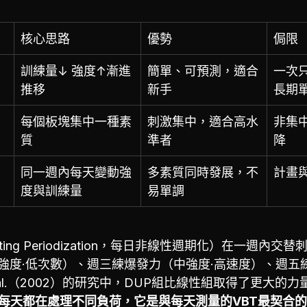
核心思路
優勢
侷限
訓練量↓ 強度↑漸進
簡單、可預測，適合
一次
推移
新手
長期
每個板塊集中一種素
刺激集中，適合高水
非集
質
準者
降
同一週內每天變動強
多素質同時發展，不
計畫
度與訓練量
易單調
ulating Periodization，每日非線性週期化）在一週內
強度·低次數）、週三練爆發力（中強度·高速度）、週五
t al.（2002）的研究中，DUP組比線性組取得了更大的
上每天都在處理不同負荷，它是與每天測量的VBT最契合