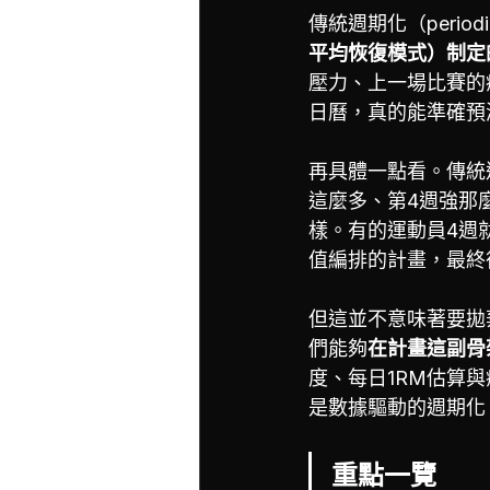
傳統週期化（period
平均恢復模式）制定
壓力、上一場比賽的
日曆，真的能準確預
再具體一點看。傳統
這麼多、第4週強那
樣。有的運動員4週
值編排的計畫，最終
但這並不意味著要拋
們能夠
在計畫這副骨
度、每日1RM估算
是數據驅動的週期化
重點一覽