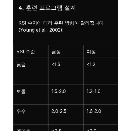
4. 훈련 프로그램 설계
RSI 수치에 따라 훈련 방향이 달라집니다
(Young et al., 2002):
RSI 수준
남성
여성
훈련
낮음
<1.5
<1.2
기초
플라
문
보통
1.5-2.0
1.2-1.6
중강
이오
우수
2.0-2.5
1.6-2.0
고강
훈련
엘리트
>2.5
>2.0
스포