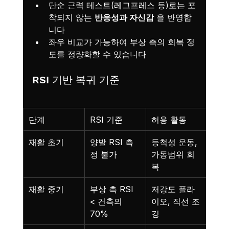
단순 근력 테스트(레그프레스 등)로는 포
착되지 않는 
반응성과 자신감
 을 반영합
니다
좌우 비교가 가능하여 부상 측의 회복 정
도를 정량화할 수 있습니다
RSI 기반 복귀 기준
단계
RSI 기준
허용 활동
재활 초기
양발 RSI 측
등척성 운동, 
정 불가
가동범위 회
복
재활 중기
부상 측 RSI 
저강도 플라
< 건측의 
이오, 직선 조
70%
깅