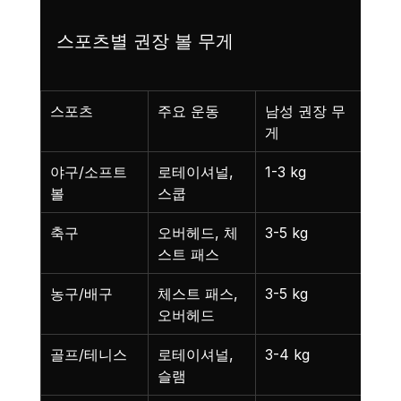
스포츠별 권장 볼 무게
스포츠
주요 운동
남성 권장 무
여성
게
게
야구/소프트
로테이셔널, 
1-3 kg
1-2 
볼
스쿱
축구
오버헤드, 체
3-5 kg
2-4
스트 패스
농구/배구
체스트 패스, 
3-5 kg
2-4
오버헤드
골프/테니스
로테이셔널, 
3-4 kg
2-3 
슬램