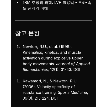
1RM 추정의 과학: LVP 활용법
 - 부하-속
도 관계의 이해
참고 문헌
Newton, R.U., et al. (1996). 
Kinematics, kinetics, and muscle 
activation during explosive upper 
body movements. 
Journal of Applied 
Biomechanics
, 12(1), 31-43. 
DOI
Kawamori, N., & Newton, R.U. 
(2006). Velocity specificity of 
resistance training. 
Sports Medicine
, 
36(3), 213-224. 
DOI