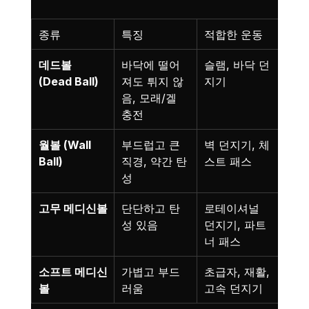
종류
특징
적합한 운동
데드볼 
바닥에 떨어
슬램, 바닥 던
(Dead Ball)
져도 튀지 않
지기
음, 모래/겔 
충전
월볼 (Wall 
부드럽고 큰 
벽 던지기, 체
Ball)
직경, 약간 탄
스트 패스
성
고무 메디신볼
단단하고 탄
로테이셔널 
성 있음
던지기, 파트
너 패스
소프트 메디신
가볍고 부드
초급자, 재활, 
볼
러움
고속 던지기