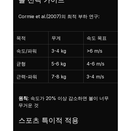
Cormie et al.(2007)의 최적 부하 연구:
목적
무게
속도 목표
적용
속도/파워
3-4 kg
>6 m/s
투수
균형
5-6 kg
4-6 m/s
범용
근력-파워
7-8 kg
3-4 m/s
레슬
원칙
: 속도가 20% 이상 감소하면 볼이 너무 
무거운 것
스포츠 특이적 적용