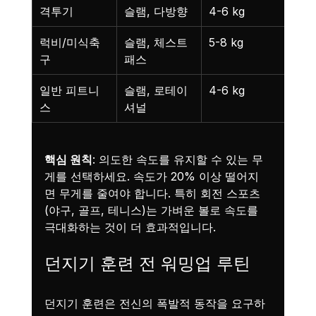
격투기
슬램, 다방향
4-6 kg
3-5 
럭비/미식축
슬램, 체스트 
5-8 kg
4-6
구
패스
일반 피트니
슬램, 로테이
4-6 kg
3-5 
스
셔널
핵심 원칙
: 의도한 속도를 유지할 수 있는 무
게를 선택하세요. 속도가 20% 이상 떨어지
면 무게를 줄여야 합니다. 특히 회전 스포츠
(야구, 골프, 테니스)는 가벼운 볼로 속도를 
극대화하는 것이 더 효과적입니다.
던지기 훈련 전 워밍업 루틴
던지기 훈련은 전신의 폭발적 동작을 요구하