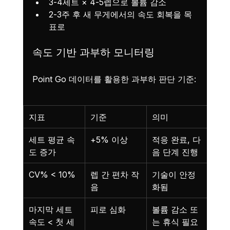
3-4세트 × 4-5렙으로 볼륨 감소
2-3주 후 새 무게에서의 속도 회복을 목
표로
속도 기반 과부하 모니터링
Point Go 데이터를 활용한 과부하 판단 기준:
지표
기준
의미
세트 평균 속
+5% 이상
적응 완료, 다
도 증가
음 단계 진행
CV% < 10%
렙 간 편차 작
기술이 안정
음
화됨
마지막 세트 
피로 심화
볼륨 감소 또
속도 < 첫 세
는 휴식 필요