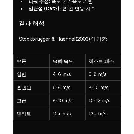
파워 추정
: 속도 × 가속도 기반
일관성 (CV%)
: 렙 간 변동 계수
결과 해석
Stockbrugger & Haennel(2003)의 기준:
수준
슬램 속도
체스트 패스
로테
일반
4-6 m/s
6-8 m/s
8-1
훈련된
6-8 m/s
8-10 m/s
10-
고급
8-10 m/s
10-12 m/s
12-
엘리트
10+ m/s
12+ m/s
14+