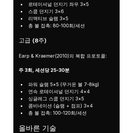
로테이셔널 던지기 좌우 3×5
스쿱 던지기 3×6
리액티브 슬램 3×5
총 볼 접촉: 80-100회/세션
고급 (8주)
Earp & Kraemer(2010)의 복합 프로토콜:
주 3회, 세션당 25-30분
파워 슬램 5×5 (무거운 볼 7-8kg)
연속 로테이셔널 던지기 4×4
싱글레그 스쿱 던지기 3×5
콤비네이션 (슬램 + 점프) 3×4
총 볼 접촉: 100-120회/세션
올바른 기술