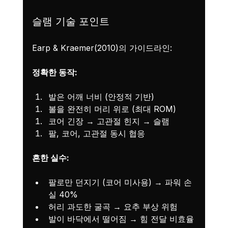
슬램 기술 포인트
Earp & Kraemer(2010)의 가이드라인:
정확한 동작:
발은 어깨 너비 (안정적 기반)
볼을 완전히 머리 위로 (최대 ROM)
코어 긴장 → 고관절 힌지 → 슬램
팔, 코어, 고관절 동시 협응
흔한 실수:
팔로만 던지기 (코어 미사용) → 파워 손
실 40%
허리 과도한 굴곡 → 요추 부상 위험
발이 바닥에서 떨어짐 → 힘 전달 비효율