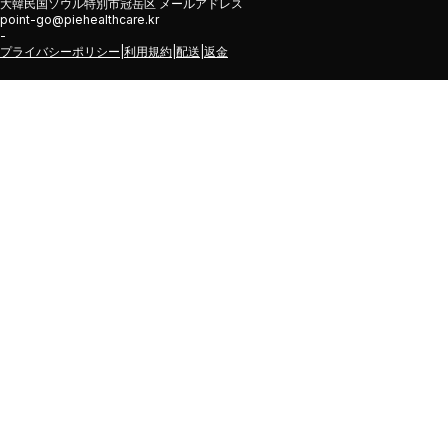
大韓民国ソウル特別市冠岳区 メールアドレス
point-go@piehealthcare.kr
-
プライバシーポリシー
|
利用規約
|
配送
|
返金