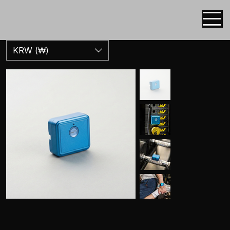
KRW (₩)