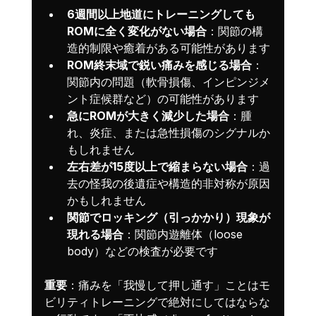
6週間以上地道にトレーニングしても
ROMに全く変化がない場合
：関節の構
造的制限や癒着がある可能性があります
ROM終末域で鋭い痛みを感じる場合
：
関節内の問題（軟骨損傷、インピンジメ
ント症候群など）の可能性があります
急にROMが大きく減少した場合
：腫
れ、炎症、または急性損傷のシグナルか
もしれません
左右差が15度以上で縮まらない場合
：過
去の怪我の後遺症や構造的非対称が原因
かもしれません
関節でロッキング（引っかかり）現象が
現れる場合
：関節内遊離体（loose 
body）などの検査が必要です
重要
：痛みを「我慢して押し通す」ことはモ
ビリティトレーニングで絶対にしてはならな