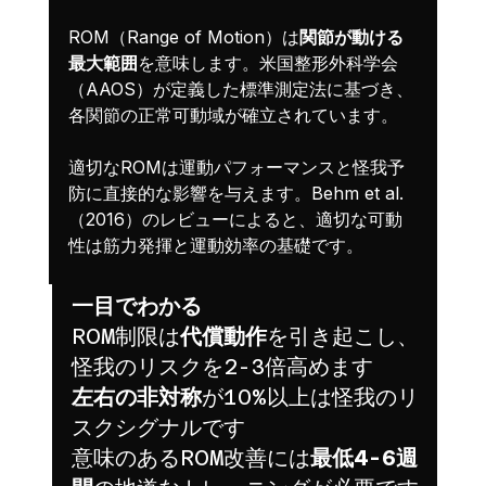
ROM（Range of Motion）は
関節が動ける
最大範囲
を意味します。米国整形外科学会
（AAOS）が定義した標準測定法に基づき、
各関節の正常可動域が確立されています。
適切なROMは運動パフォーマンスと怪我予
防に直接的な影響を与えます。Behm et al.
（2016）のレビューによると、適切な可動
性は筋力発揮と運動効率の基礎です。
一目でわかる
ROM制限は
代償動作
を引き起こし、
怪我のリスクを2-3倍高めます
左右の非対称
が10%以上は怪我のリ
スクシグナルです
意味のあるROM改善には
最低4-6週