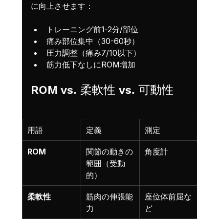
に向上させます：
トレーニング前1-2分/部位
痛み部位集中（30-60秒）
圧力調整（痛み7/10以下）
筋力低下なしにROM増加
ROM vs. 柔軟性 vs. 可動性
用語
定義
測定
ROM
関節の動きの
角度計
範囲（受動
的）
柔軟性
筋肉の伸張能
座位体前屈な
力
ど