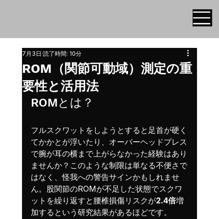
7月3日
読了時間: 10分
ROM（関節可動域）測定の重
要性と活用法
ROMとは？
フルスクワットをしようとすると足首が硬く
てかかとが浮いたり、オーバーヘッドプレス
で腕が耳の横まで上がらなかった経験はあり
ませんか？このような制限は単なる不便さで
はなく、怪我への警告サインかもしれませ
ん。股関節のROMが不足した状態でスクワ
ットを繰り返すと腰椎損傷リスクが
2.4倍
増
加するという研究結果があるほどです。