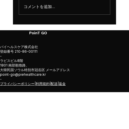
コメントを追加…
ウェイトルームでの怪我予防：危険サイ
PoinT GO
ンを計測で先に読む方法
パイヘルスケア株式会社
登録番号 210-86-00111
-
ラピスビル8階
1801 南部順煥路、
大韓民国ソウル特別市冠岳区 メールアドレス
point-go@piehealthcare.kr
-
プライバシーポリシー
|
利用規約
|
配送
|
返金