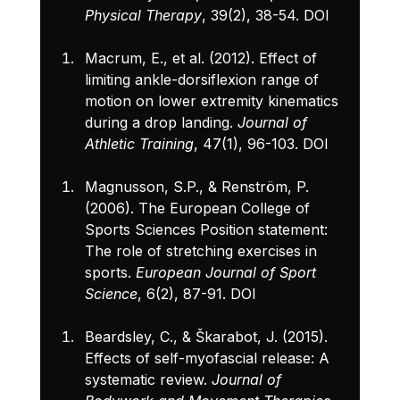
Physical Therapy
, 39(2), 38-54. 
DOI
Macrum, E., et al. (2012). Effect of 
limiting ankle-dorsiflexion range of 
motion on lower extremity kinematics 
during a drop landing. 
Journal of 
Athletic Training
, 47(1), 96-103. 
DOI
Magnusson, S.P., & Renström, P. 
(2006). The European College of 
Sports Sciences Position statement: 
The role of stretching exercises in 
sports. 
European Journal of Sport 
Science
, 6(2), 87-91. 
DOI
Beardsley, C., & Škarabot, J. (2015). 
Effects of self-myofascial release: A 
systematic review. 
Journal of 