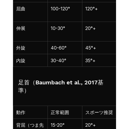
屈曲
100-120°
120°+
スク
度の
伸展
10-30°
20°+
ラン
進力
外旋
40-60°
45°+
足首
内旋
30-40°
35°+
膝内
足首（Baumbach et al., 2017基
準）
動作
正常範囲
スポーツ推奨
機能
背屈（つま先
15-20°
20°+
スク