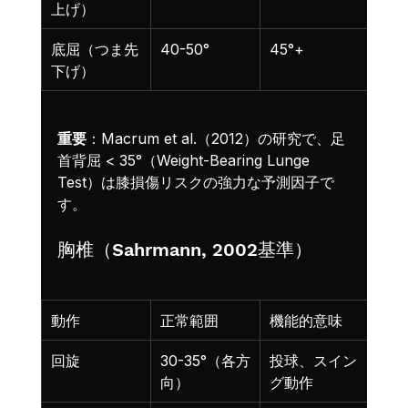
上げ）
ジャ
底屈（つま先
40-50°
45°+
ジャ
下げ）
重要
：Macrum et al.（2012）の研究で、足
首背屈 < 35°（Weight-Bearing Lunge 
Test）は膝損傷リスクの強力な予測因子で
す。
胸椎（Sahrmann, 2002基準）
動作
正常範囲
機能的意味
回旋
30-35°（各方
投球、スイン
向）
グ動作