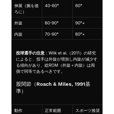
伸展（腕を後
40-60°
60°
腹臥
ろに）
外旋
80-90°
90°+
90
内旋
70-90°
80°+
90
投球選手の注意
：Wilk et al.（2011）の研究
によると、投手は外旋が増加し内旋が減少す
る傾向があり、総ROM（外旋＋内旋）は両
側で同等であるべきです。
股関節（Roach & Miles, 1991基
準）
動作
正常範囲
スポーツ推奨
制限