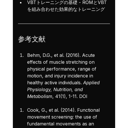
VBTトレーニングの基礎
 - ROMとVBT
を組み合わせた効果的なトレーニング
参考文献
Behm, D.G., et al. (2016). Acute 
effects of muscle stretching on 
physical performance, range of 
motion, and injury incidence in 
healthy active individuals. 
Applied 
Physiology, Nutrition, and 
Metabolism
, 41(1), 1-11. 
DOI
Cook, G., et al. (2014). Functional 
movement screening: the use of 
fundamental movements as an 