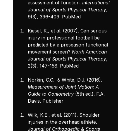
assessment of function. 
International 
Journal of Sports Physical Therapy
, 
9(3), 396-409. 
PubMed
Kiesel, K., et al. (2007). Can serious 
injury in professional football be 
predicted by a preseason functional 
movement screen? 
North American 
Journal of Sports Physical Therapy
, 
2(3), 147-158. 
PubMed
Norkin, C.C., & White, D.J. (2016). 
Measurement of Joint Motion: A 
Guide to Goniometry
 (5th ed.). F.A. 
Davis. 
Publisher
Wilk, K.E., et al. (2011). Shoulder 
injuries in the overhead athlete. 
Journal of Orthopaedic & Sports 