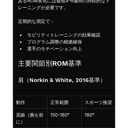
あるROM変化には最低4-6週間の持続的なト
レーニングが必要です。
定期的な測定で：
モビリティトレーニングの効果確認
プログラム調整の根拠確保
選手のモチベーション向上
主要関節別ROM基準
肩（Norkin & White, 2016基準）
動作
正常範囲
スポーツ推奨
測定
屈曲（腕を前
150-180°
180°
仰臥
に）